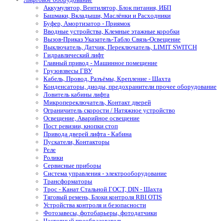
Аккумулятор, Вентилятор, Блок питания, ИБП
Башмаки, Вкладыши, Маслёнки и Расходники
Буфер, Амортизатор - Приямок
Вводные устройства, Клемные этажные коробки
Вызов-Приказ Указатель-Табло Связь-Освещение
Выключатель, Датчик, Переключатель, LIMIT SWITCH
Гидравлический лифт
Главный привод - Машинное помещение
Грузовзвесы ГВУ
Кабель, Провод, Разъёмы, Крепление - Шахта
Конденсаторы, диоды, предохранители прочее оборудование
Ловитель кабины лифта
Микропереключатель, Контакт дверей
Ограничитель скорости / Натяжное устройство
Освещение, Аварийное освещение
Пост ревизии, кнопки стоп
Привода дверей лифта - Кабина
Пускатели, Контакторы
Реле
Ролики
Сервисные приборы
Система управления - электрооборудование
Трансформаторы
Трос - Канат Стальной ГОСТ, DIN - Шахта
Тяговый ремень, Блоки контроля RBI OTIS
Устройства контроля и безопасности
Фотозавесы, фотобарьеры, фотодатчики
Частотный преобразователь