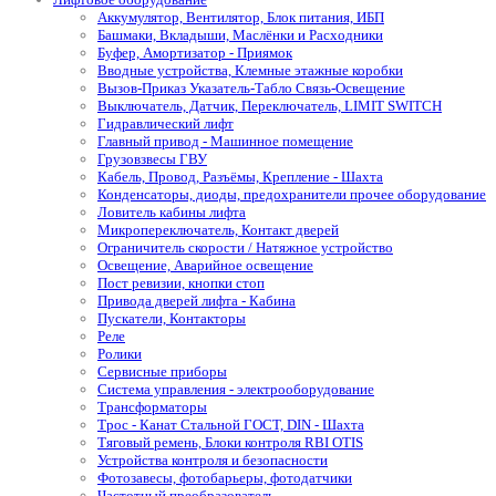
Аккумулятор, Вентилятор, Блок питания, ИБП
Башмаки, Вкладыши, Маслёнки и Расходники
Буфер, Амортизатор - Приямок
Вводные устройства, Клемные этажные коробки
Вызов-Приказ Указатель-Табло Связь-Освещение
Выключатель, Датчик, Переключатель, LIMIT SWITCH
Гидравлический лифт
Главный привод - Машинное помещение
Грузовзвесы ГВУ
Кабель, Провод, Разъёмы, Крепление - Шахта
Конденсаторы, диоды, предохранители прочее оборудование
Ловитель кабины лифта
Микропереключатель, Контакт дверей
Ограничитель скорости / Натяжное устройство
Освещение, Аварийное освещение
Пост ревизии, кнопки стоп
Привода дверей лифта - Кабина
Пускатели, Контакторы
Реле
Ролики
Сервисные приборы
Система управления - электрооборудование
Трансформаторы
Трос - Канат Стальной ГОСТ, DIN - Шахта
Тяговый ремень, Блоки контроля RBI OTIS
Устройства контроля и безопасности
Фотозавесы, фотобарьеры, фотодатчики
Частотный преобразователь