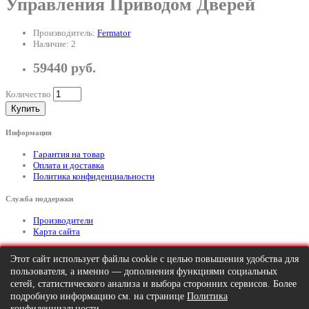
Управления Приводом Дверей
Производитель:
Fermator
Наличие: 2
59440 руб.
Количество
Купить
Информация
Гарантия на товар
Оплата и доставка
Политика конфиденциальности
Служба поддержки
Производители
Карта сайта
Дополнительно
Этот сайт использует файлы cookie с целью повышения удобства для
пользователя, а именно — дополнения функциями социальных
Тел: +7 (495) 646-82-95
mailto:info@apexx.ru
сетей, статистического анализа и выбора сторонних сервисов. Более
подробную информацию см. на странице
Политика
Вся информация и цены на товар, размещенные на данном сайте, носят
конфиденциальности
.