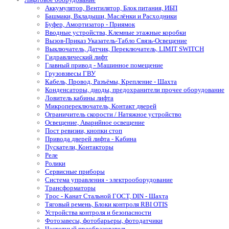
Аккумулятор, Вентилятор, Блок питания, ИБП
Башмаки, Вкладыши, Маслёнки и Расходники
Буфер, Амортизатор - Приямок
Вводные устройства, Клемные этажные коробки
Вызов-Приказ Указатель-Табло Связь-Освещение
Выключатель, Датчик, Переключатель, LIMIT SWITCH
Гидравлический лифт
Главный привод - Машинное помещение
Грузовзвесы ГВУ
Кабель, Провод, Разъёмы, Крепление - Шахта
Конденсаторы, диоды, предохранители прочее оборудование
Ловитель кабины лифта
Микропереключатель, Контакт дверей
Ограничитель скорости / Натяжное устройство
Освещение, Аварийное освещение
Пост ревизии, кнопки стоп
Привода дверей лифта - Кабина
Пускатели, Контакторы
Реле
Ролики
Сервисные приборы
Система управления - электрооборудование
Трансформаторы
Трос - Канат Стальной ГОСТ, DIN - Шахта
Тяговый ремень, Блоки контроля RBI OTIS
Устройства контроля и безопасности
Фотозавесы, фотобарьеры, фотодатчики
Частотный преобразователь