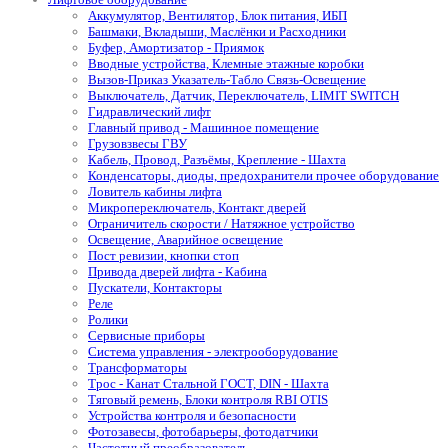
Аккумулятор, Вентилятор, Блок питания, ИБП
Башмаки, Вкладыши, Маслёнки и Расходники
Буфер, Амортизатор - Приямок
Вводные устройства, Клемные этажные коробки
Вызов-Приказ Указатель-Табло Связь-Освещение
Выключатель, Датчик, Переключатель, LIMIT SWITCH
Гидравлический лифт
Главный привод - Машинное помещение
Грузовзвесы ГВУ
Кабель, Провод, Разъёмы, Крепление - Шахта
Конденсаторы, диоды, предохранители прочее оборудование
Ловитель кабины лифта
Микропереключатель, Контакт дверей
Ограничитель скорости / Натяжное устройство
Освещение, Аварийное освещение
Пост ревизии, кнопки стоп
Привода дверей лифта - Кабина
Пускатели, Контакторы
Реле
Ролики
Сервисные приборы
Система управления - электрооборудование
Трансформаторы
Трос - Канат Стальной ГОСТ, DIN - Шахта
Тяговый ремень, Блоки контроля RBI OTIS
Устройства контроля и безопасности
Фотозавесы, фотобарьеры, фотодатчики
Частотный преобразователь