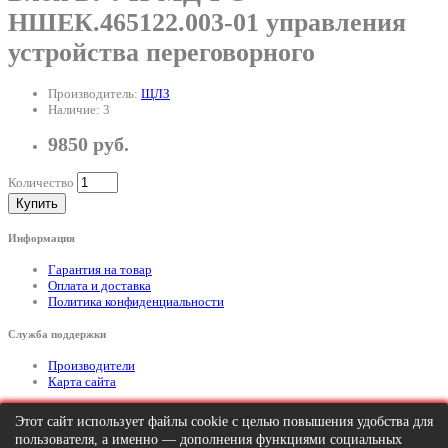
НШЕК.465122.003-01 управления
устройства переговорного
Производитель:
ЩЛЗ
Наличие: 3
9850 руб.
Количество
Купить
Информация
Гарантия на товар
Оплата и доставка
Политика конфиденциальности
Служба поддержки
Производители
Карта сайта
Дополнительно
Этот сайт использует файлы cookie с целью повышения удобства для
пользователя, а именно — дополнения функциями социальных
Тел: +7 (495) 646-82-95
mailto:info@apexx.ru