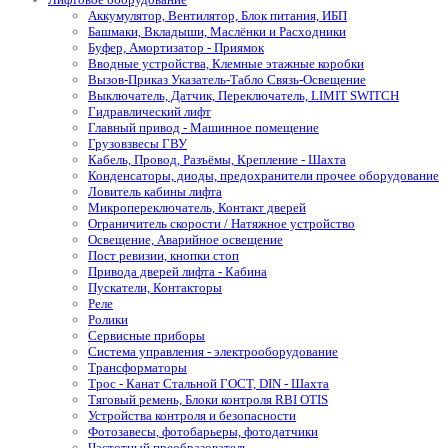
Аккумулятор, Вентилятор, Блок питания, ИБП
Башмаки, Вкладыши, Маслёнки и Расходники
Буфер, Амортизатор - Приямок
Вводные устройства, Клемные этажные коробки
Вызов-Приказ Указатель-Табло Связь-Освещение
Выключатель, Датчик, Переключатель, LIMIT SWITCH
Гидравлический лифт
Главный привод - Машинное помещение
Грузовзвесы ГВУ
Кабель, Провод, Разъёмы, Крепление - Шахта
Конденсаторы, диоды, предохранители прочее оборудование
Ловитель кабины лифта
Микропереключатель, Контакт дверей
Ограничитель скорости / Натяжное устройство
Освещение, Аварийное освещение
Пост ревизии, кнопки стоп
Привода дверей лифта - Кабина
Пускатели, Контакторы
Реле
Ролики
Сервисные приборы
Система управления - электрооборудование
Трансформаторы
Трос - Канат Стальной ГОСТ, DIN - Шахта
Тяговый ремень, Блоки контроля RBI OTIS
Устройства контроля и безопасности
Фотозавесы, фотобарьеры, фотодатчики
Частотный преобразователь