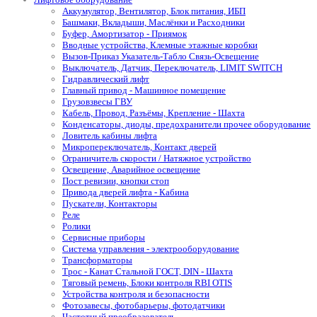
Аккумулятор, Вентилятор, Блок питания, ИБП
Башмаки, Вкладыши, Маслёнки и Расходники
Буфер, Амортизатор - Приямок
Вводные устройства, Клемные этажные коробки
Вызов-Приказ Указатель-Табло Связь-Освещение
Выключатель, Датчик, Переключатель, LIMIT SWITCH
Гидравлический лифт
Главный привод - Машинное помещение
Грузовзвесы ГВУ
Кабель, Провод, Разъёмы, Крепление - Шахта
Конденсаторы, диоды, предохранители прочее оборудование
Ловитель кабины лифта
Микропереключатель, Контакт дверей
Ограничитель скорости / Натяжное устройство
Освещение, Аварийное освещение
Пост ревизии, кнопки стоп
Привода дверей лифта - Кабина
Пускатели, Контакторы
Реле
Ролики
Сервисные приборы
Система управления - электрооборудование
Трансформаторы
Трос - Канат Стальной ГОСТ, DIN - Шахта
Тяговый ремень, Блоки контроля RBI OTIS
Устройства контроля и безопасности
Фотозавесы, фотобарьеры, фотодатчики
Частотный преобразователь