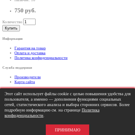
750 руб.
Количество
Купить
Информация
Гарантия на товар
Оплата и доставка
Политика конфиденциальности
Служба поддержки
Производители
Карта сайта
Дополнительно
Этот сайт использует файлы cookie с целью повышения удобства для
пользователя, а именно — дополнения функциями социальных
Тел: +7 (495) 646-82-95
mailto:info@apexx.ru
сетей, статистического анализа и выбора сторонних сервисов. Более
подробную информацию см. на странице
Политика
Вся информация и цены на товар, размещенные на данном сайте, носят
конфиденциальности
.
информационный характер и ни при каких обстоятельствах не является
публичной офертой!
ПРИНИМАЮ
APEXX 7 © 2026