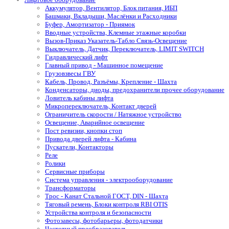
Аккумулятор, Вентилятор, Блок питания, ИБП
Башмаки, Вкладыши, Маслёнки и Расходники
Буфер, Амортизатор - Приямок
Вводные устройства, Клемные этажные коробки
Вызов-Приказ Указатель-Табло Связь-Освещение
Выключатель, Датчик, Переключатель, LIMIT SWITCH
Гидравлический лифт
Главный привод - Машинное помещение
Грузовзвесы ГВУ
Кабель, Провод, Разъёмы, Крепление - Шахта
Конденсаторы, диоды, предохранители прочее оборудование
Ловитель кабины лифта
Микропереключатель, Контакт дверей
Ограничитель скорости / Натяжное устройство
Освещение, Аварийное освещение
Пост ревизии, кнопки стоп
Привода дверей лифта - Кабина
Пускатели, Контакторы
Реле
Ролики
Сервисные приборы
Система управления - электрооборудование
Трансформаторы
Трос - Канат Стальной ГОСТ, DIN - Шахта
Тяговый ремень, Блоки контроля RBI OTIS
Устройства контроля и безопасности
Фотозавесы, фотобарьеры, фотодатчики
Частотный преобразователь