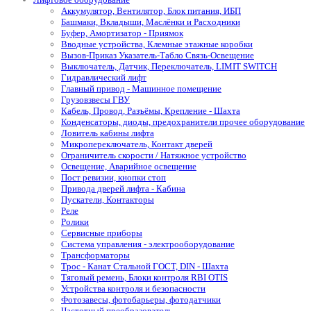
Аккумулятор, Вентилятор, Блок питания, ИБП
Башмаки, Вкладыши, Маслёнки и Расходники
Буфер, Амортизатор - Приямок
Вводные устройства, Клемные этажные коробки
Вызов-Приказ Указатель-Табло Связь-Освещение
Выключатель, Датчик, Переключатель, LIMIT SWITCH
Гидравлический лифт
Главный привод - Машинное помещение
Грузовзвесы ГВУ
Кабель, Провод, Разъёмы, Крепление - Шахта
Конденсаторы, диоды, предохранители прочее оборудование
Ловитель кабины лифта
Микропереключатель, Контакт дверей
Ограничитель скорости / Натяжное устройство
Освещение, Аварийное освещение
Пост ревизии, кнопки стоп
Привода дверей лифта - Кабина
Пускатели, Контакторы
Реле
Ролики
Сервисные приборы
Система управления - электрооборудование
Трансформаторы
Трос - Канат Стальной ГОСТ, DIN - Шахта
Тяговый ремень, Блоки контроля RBI OTIS
Устройства контроля и безопасности
Фотозавесы, фотобарьеры, фотодатчики
Частотный преобразователь