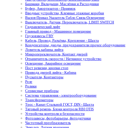
Башмаки, Вкладыши, Маслёнки и Расходники
Буфер, Амортизатор - Приямок
Вводные устройства, Клемные этажные коробки
Вызов-Приказ Указатель-Табло Связь-Освещение
Выключатель, Датчик, Переключатель, LIMIT SWITCH
Гидравлический лифт
Главный привод - Машинное помещение
Грузовзвесы ГВУ
Кабель, Провод, Разъёмы, Крепление - Шахта
Конденсаторы, диоды, предохранители прочее оборудование
Ловитель кабины лифта
Микропереключатель, Контакт дверей
Ограничитель скорости / Натяжное устройство
Освещение, Аварийное освещение
Пост ревизии, кнопки стоп
Привода дверей лифта - Кабина
Пускатели, Контакторы
Реле
Ролики
Сервисные приборы
Система управления - электрооборудование
Трансформаторы
Трос - Канат Стальной ГОСТ, DIN - Шахта
Тяговый ремень, Блоки контроля RBI OTIS
Устройства контроля и безопасности
Фотозавесы, фотобарьеры, фотодатчики
Частотный преобразователь
Энкодер, Датчик вращения