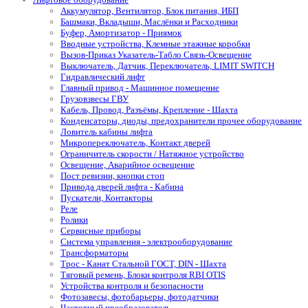
Аккумулятор, Вентилятор, Блок питания, ИБП
Башмаки, Вкладыши, Маслёнки и Расходники
Буфер, Амортизатор - Приямок
Вводные устройства, Клемные этажные коробки
Вызов-Приказ Указатель-Табло Связь-Освещение
Выключатель, Датчик, Переключатель, LIMIT SWITCH
Гидравлический лифт
Главный привод - Машинное помещение
Грузовзвесы ГВУ
Кабель, Провод, Разъёмы, Крепление - Шахта
Конденсаторы, диоды, предохранители прочее оборудование
Ловитель кабины лифта
Микропереключатель, Контакт дверей
Ограничитель скорости / Натяжное устройство
Освещение, Аварийное освещение
Пост ревизии, кнопки стоп
Привода дверей лифта - Кабина
Пускатели, Контакторы
Реле
Ролики
Сервисные приборы
Система управления - электрооборудование
Трансформаторы
Трос - Канат Стальной ГОСТ, DIN - Шахта
Тяговый ремень, Блоки контроля RBI OTIS
Устройства контроля и безопасности
Фотозавесы, фотобарьеры, фотодатчики
Частотный преобразователь