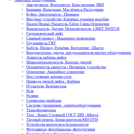
Аккумулятор, Вентилятор, Блок питания, ИБП
Башмаки, Вкладыши, Маслёнки и Расходники
Буфер, Амортизатор - Приямок
Вводные устройства, Клемные этажные коробки
Вызов-Приказ Указатель-Табло Связь-Освещение
Выключатель, Датчик, Переключатель, LIMIT SWITCH
Гидравлический лифт
Главный привод - Машинное помещение
Грузовзвесы ГВУ
Кабель, Провод, Разъёмы, Крепление - Шахта
Конденсаторы, диоды, предохранители прочее оборудование
Ловитель кабины лифта
Микропереключатель, Контакт дверей
Ограничитель скорости / Натяжное устройство
Освещение, Аварийное освещение
Пост ревизии, кнопки стоп
Привода дверей лифта - Кабина
Пускатели, Контакторы
Реле
Ролики
Сервисные приборы
Система управления - электрооборудование
Трансформаторы
Трос - Канат Стальной ГОСТ, DIN - Шахта
Тяговый ремень, Блоки контроля RBI OTIS
Устройства контроля и безопасности
Фотозавесы, фотобарьеры, фотодатчики
Частотный преобразователь