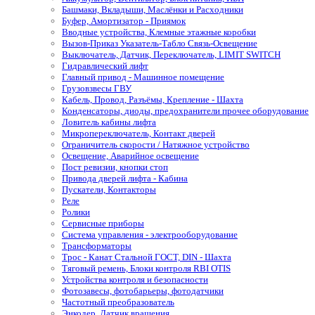
Башмаки, Вкладыши, Маслёнки и Расходники
Буфер, Амортизатор - Приямок
Вводные устройства, Клемные этажные коробки
Вызов-Приказ Указатель-Табло Связь-Освещение
Выключатель, Датчик, Переключатель, LIMIT SWITCH
Гидравлический лифт
Главный привод - Машинное помещение
Грузовзвесы ГВУ
Кабель, Провод, Разъёмы, Крепление - Шахта
Конденсаторы, диоды, предохранители прочее оборудование
Ловитель кабины лифта
Микропереключатель, Контакт дверей
Ограничитель скорости / Натяжное устройство
Освещение, Аварийное освещение
Пост ревизии, кнопки стоп
Привода дверей лифта - Кабина
Пускатели, Контакторы
Реле
Ролики
Сервисные приборы
Система управления - электрооборудование
Трансформаторы
Трос - Канат Стальной ГОСТ, DIN - Шахта
Тяговый ремень, Блоки контроля RBI OTIS
Устройства контроля и безопасности
Фотозавесы, фотобарьеры, фотодатчики
Частотный преобразователь
Энкодер, Датчик вращения