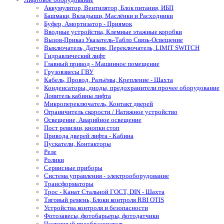
Аккумулятор, Вентилятор, Блок питания, ИБП
Башмаки, Вкладыши, Маслёнки и Расходники
Буфер, Амортизатор - Приямок
Вводные устройства, Клемные этажные коробки
Вызов-Приказ Указатель-Табло Связь-Освещение
Выключатель, Датчик, Переключатель, LIMIT SWITCH
Гидравлический лифт
Главный привод - Машинное помещение
Грузовзвесы ГВУ
Кабель, Провод, Разъёмы, Крепление - Шахта
Конденсаторы, диоды, предохранители прочее оборудование
Ловитель кабины лифта
Микропереключатель, Контакт дверей
Ограничитель скорости / Натяжное устройство
Освещение, Аварийное освещение
Пост ревизии, кнопки стоп
Привода дверей лифта - Кабина
Пускатели, Контакторы
Реле
Ролики
Сервисные приборы
Система управления - электрооборудование
Трансформаторы
Трос - Канат Стальной ГОСТ, DIN - Шахта
Тяговый ремень, Блоки контроля RBI OTIS
Устройства контроля и безопасности
Фотозавесы, фотобарьеры, фотодатчики
Частотный преобразователь